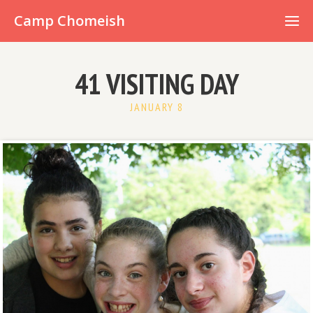
Already have an account?
Camp Chomeish
41 VISITING DAY
JANUARY 8