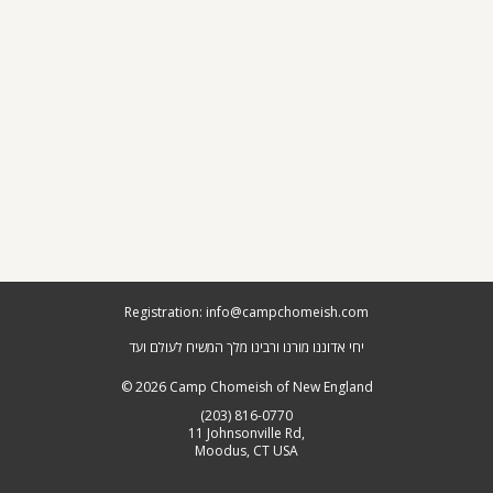
Registration: info@campchomeish.com
יחי אדוננו מורנו ורבינו מלך המשיח לעולם ועד
© 2026 Camp Chomeish of New England
(203)­ 816-0770
11 Johnsonville Rd,
Moodus, CT USA