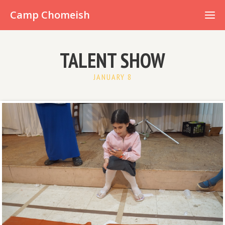
Already have an account?
Camp Chomeish
TALENT SHOW
JANUARY 8